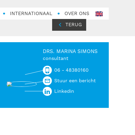
INTERNATIONAAL
OVER ONS
en-
GB
TERUG
DRS. MARINA SIMONS
consultant
06 - 48380160
Stuur een bericht
Linkedin