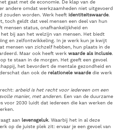
 het gaat met de economie. De klap van de
nder andere omdat werkzaamheden niet uitgevoerd
d zouden worden. Werk heeft
identiteitswaarde
.
iet, toch geldt dat veel mensen een deel van hun
ft mensen status, onafhankelijkheid en
 het bij aan het welzijn van mensen. Het biedt
ing en zelfontwikkeling. In je werk kun je kwijt
at mensen van zichzelf hebben, hun plaats in de
ardeerd. Maar ook heeft werk
waarde als inclusie
.
op te staan in de morgen. Het geeft een gevoel
happij, het bevordert de mentale gezondheid en
nderschat dan ook de
relationele waarde
die werk
nrecht:
arbeid is het recht voor iedereen om een
isvolle manier, met anderen
. Een van de duurzame
s voor 2030 luidt dat iedereen die kan werken de
erken.
raagt aan
levensgeluk
. Waarbij het in al deze
erk op de juiste plek zit: ervaar je een gevoel van