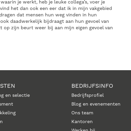
 waarin je werkt, heb je leuke collega’s, voer je
vind het dan ook een eer dat ik in mijn vakgebied
jdragen dat mensen hun weg vinden in hun
ook daadwerkelijk bijdraagt aan hun gevoel van
t op zijn beurt weer bij aan mijn eigen gevoel van
NSTEN
BEDRIJFSINFO
g en selectie
Bedrijfsprofiel
sment
Blog en evenementen
kkeling
Ons team
im
Kantoren
Werken bij