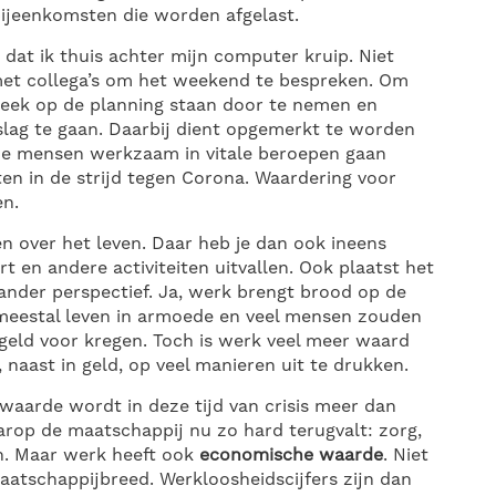
jeenkomsten die worden afgelast.
at ik thuis achter mijn computer kruip. Niet
met collega’s om het weekend te bespreken. Om
ek op de planning staan door te nemen en
slag te gaan. Daarbij dient opgemerkt te worden
. De mensen werkzaam in vitale beroepen gaan
ten in de strijd tegen Corona. Waardering voor
en.
en over het leven. Daar heb je dan ook ineens
rt en andere activiteiten uitvallen. Ook plaatst het
 ander perspectief. Ja, werk brengt brood op de
meestal leven in armoede en veel mensen zouden
 geld voor kregen. Toch is werk veel meer waard
 naast in geld, op veel manieren uit te drukken.
 waarde wordt in deze tijd van crisis meer dan
aarop de maatschappij nu zo hard terugvalt: zorg,
en. Maar werk heeft ook
economische waarde
. Niet
maatschappijbreed. Werkloosheidscijfers zijn dan