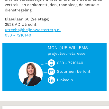
vertrek- en aankomsttijden, raadpleeg de actuele
dienstregeling.​
Blaeulaan 60 (2e etage)
3528 AD Utrecht
utrecht@beljonwesterterp.nl
030 - 7210140
MONIQUE WILLEMS
projectsecretaresse
030 - 7210140
Stuur een bericht
Linkedin