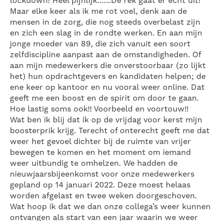
lockdown! Heel pijnlijk.......De rek gaat er echt uit!
Maar elke keer als ik me rot voel, denk aan de
mensen in de zorg, die nog steeds overbelast zijn
en zich een slag in de rondte werken. En aan mijn
jonge moeder van 89, die zich vanuit een soort
zelfdiscipline aanpast aan de omstandigheden. Of
aan mijn medewerkers die onverstoorbaar (zo lijkt
het) hun opdrachtgevers en kandidaten helpen; de
ene keer op kantoor en nu vooral weer online. Dat
geeft me een boost en de spirit om door te gaan.
Hoe lastig soms ook!! Voorbeeld en voortouw!!
Wat ben ik blij dat ik op de vrijdag voor kerst mijn
boosterprik krijg. Terecht of onterecht geeft me dat
weer het gevoel dichter bij de ruimte van vrijer
bewegen te komen en het moment om iemand
weer uitbundig te omhelzen. We hadden de
nieuwjaarsbijeenkomst voor onze medewerkers
gepland op 14 januari 2022. Deze moest helaas
worden afgelast en twee weken doorgeschoven.
Wat hoop ik dat we dan onze collega’s weer kunnen
ontvangen als start van een jaar waarin we weer