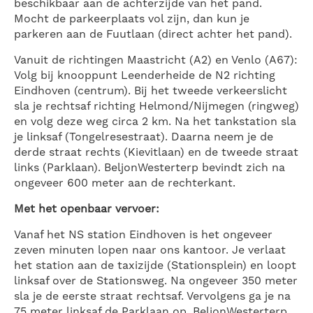
beschikbaar aan de achterzijde van het pand.
Mocht de parkeerplaats vol zijn, dan kun je
parkeren aan de Fuutlaan (direct achter het pand).
Vanuit de richtingen Maastricht (A2) en Venlo (A67):
Volg bij knooppunt Leenderheide de N2 richting
Eindhoven (centrum). Bij het tweede verkeerslicht
sla je rechtsaf richting Helmond/Nijmegen (ringweg)
en volg deze weg circa 2 km. Na het tankstation sla
je linksaf (Tongelresestraat). Daarna neem je de
derde straat rechts (Kievitlaan) en de tweede straat
links (Parklaan). BeljonWesterterp bevindt zich na
ongeveer 600 meter aan de rechterkant.
Met het openbaar vervoer:
Vanaf het NS station Eindhoven is het ongeveer
zeven minuten lopen naar ons kantoor. Je verlaat
het station aan de taxizijde (Stationsplein) en loopt
linksaf over de Stationsweg. Na ongeveer 350 meter
sla je de eerste straat rechtsaf. Vervolgens ga je na
75 meter linksaf de Parklaan op. BeljonWesterterp