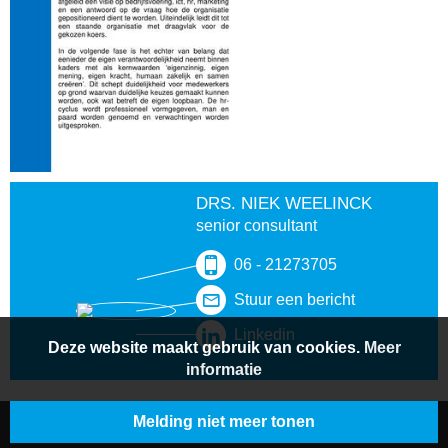
DRS. NIEK WEELINCK
senior consultant
06 - 21273705
Stuur een bericht
Linkedin
Deze website maakt gebruik van cookies.
Meer
informatie
Melding niet meer tonen
© 2026 BeljonWesterterp